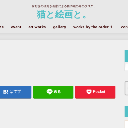
猫好きの猫好き画家による猫の絵の為のブログ。
猫と絵画と。
me
event
art works
gallery
works by the order １
con
きさんへの豆知識
ント
描きたい
はてブ
送る
Pocket