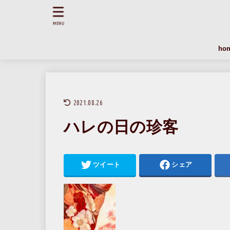
MENU
ho
猫好
イベ
猫を
2021.08.26
ハレの日の珍客
ツイート
シェア