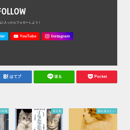
FOLLOW
はてブ
送る
Pocket
豆知識
未分類
猫を描きたい