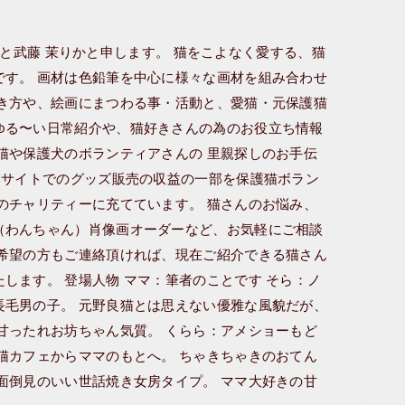
ra.こと武藤 茉りかと申します。 猫をこよなく愛する、猫
です。 画材は色鉛筆を中心に様々な画材を組み合わせ
描き方や、絵画にまつわる事・活動と、愛猫・元保護猫
ゆる〜い日常紹介や、猫好きさんの為のお役立ち情報
猫や保護犬のボランティアさんの 里親探しのお手伝
Cサイトでのグッズ販売の収益の一部を保護猫ボラン
のチャリティーに充てています。 猫さんのお悩み、
（わんちゃん）肖像画オーダーなど、お気軽にご相談
ご希望の方もご連絡頂ければ、現在ご紹介できる猫さん
します。 登場人物 ママ：筆者のことです そら：ノ
長毛男の子。 元野良猫とは思えない優雅な風貌だが、
甘ったれお坊ちゃん気質。 くらら：アメショーもど
猫カフェからママのもとへ。 ちゃきちゃきのおてん
面倒見のいい世話焼き女房タイプ。 ママ大好きの甘