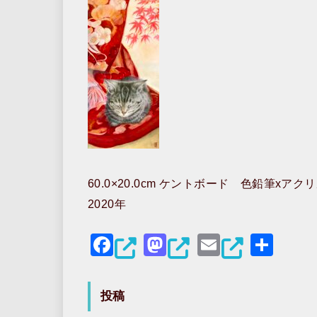
60.0×20.0cm ケントボード 色鉛筆xアク
2020年
F
M
E
共
a
a
m
有
c
st
ai
投稿
e
o
l