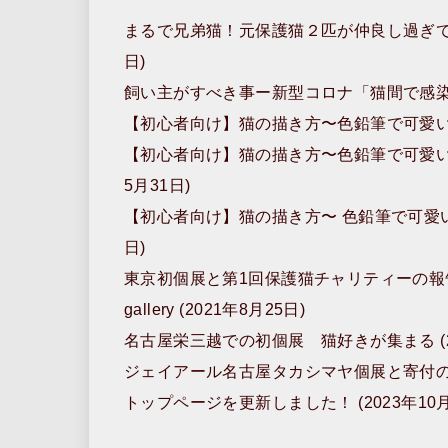
b
d
まるで兄弟猫！元保護猫２匹が仲良し過ぎて癒
o
o
日)
o
n
飼い主がすべき事ー新型コロナ「猫間で感染する
k
【初心者向け】猫の描き方〜色鉛筆で可愛い猫の
【初心者向け】猫の描き方〜色鉛筆で可愛い猫
5月31日)
【初心者向け】猫の描き方〜 色鉛筆で可愛い猫
日)
東京初個展と第1回保護猫チャリティーの報告 (
gallery (2021年8月25日)
名古屋栄三越での初個展 猫好きが集まる (20
ジェイアール名古屋タカシマヤ個展と寄付の報告 
トップページを更新しました！ (2023年10月