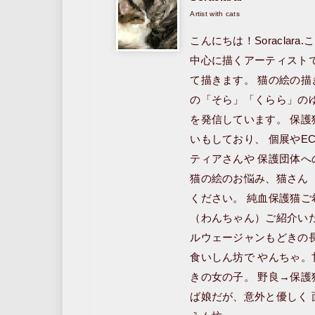
Artist with cats
こんにちは！Soracla
中心に描くアーティスト
て描きます。 猫の絵の
の「そら」「くらら」の
を発信しています。 保護
いもしており、 個展やE
ティアさんや 保護団体へ
猫の絵のお悩み、猫さん
ください。 純血保護猫
（わんちゃん）ご紹介いた
ルウェージャンもどきの
食いしん坊で やんちゃ。
きの女の子。 野良→保護
ば娘だが、意外と優しく 