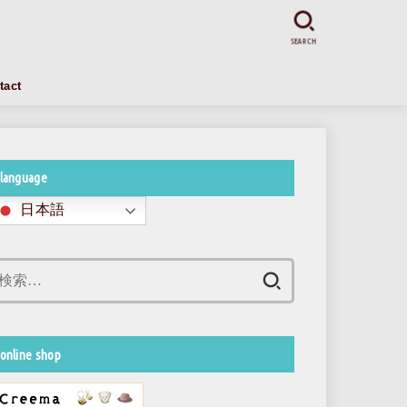
SEARCH
tact
language
日本語
検
索:
online shop