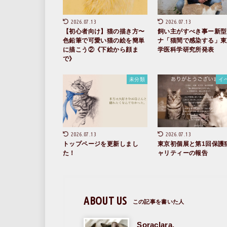
2026.07.13
2026.07.13
【初心者向け】猫の描き方〜
飼い主がすべき事ー新型
色鉛筆で可愛い猫の絵を簡単
ナ「猫間で感染する」東
に描こう②《下絵から顔ま
学医科学研究所発表
で》
未分類
イ
2026.07.13
2026.07.13
トップページを更新しまし
東京初個展と第1回保護
た！
ャリティーの報告
ABOUT US
Soraclara.