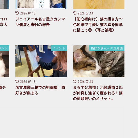
2026.07.13
2026.07.13
コロ
ジェイアール名古屋タカシマ
【初心者向け】猫の描き方〜
京大
ヤ個展と寄付の報告
色鉛筆で可愛い猫の絵を簡単
に描こう③ 《耳と被毛》
ベント
イベント
猫好きさんへの豆知識
2026.07.13
2026.07.13
猫チ
名古屋栄三越での初個展 猫
まるで兄弟猫！元保護猫２匹
好きが集まる
が仲良し過ぎて癒される！猫
の多頭飼いのメリット。